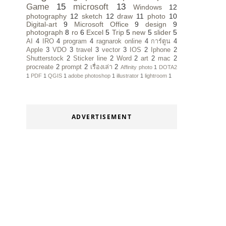
Game
15
microsoft
13
Windows
12
photography
12
sketch
12
draw
11
photo
10
Digital-art
9
Microsoft Office
9
design
9
photograph
8
ro
6
Excel
5
Trip
5
new
5
slider
5
AI
4
IRO
4
program
4
ragnarok online
4
การ์ตูน
4
Apple
3
VDO
3
travel
3
vector
3
IOS
2
Iphone
2
Shutterstock
2
Sticker line
2
Word
2
art
2
mac
2
procreate
2
prompt
2
เรื่องเล่า
2
Affinity photo
1
DOTA2
1
PDF
1
QGIS
1
adobe photoshop
1
illustrator
1
lightroom
1
ADVERTISEMENT