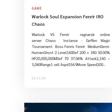
GAME
Warlock Soul Expansion Fenrir IRO
Chaos
Warlock VS Fenrir ragnarok online
server Chaos Instance : Geffen Magic
Tournament Boss Fenris Fenrir MediumDemi-
HumanGhost 2 Level160Def 200 + 180 30.00%
HP20,000,000MDef 70 37.06% Attack2,160 ~
3,060Range1 cell Aspd156.9Move Speed200...
21:31:00