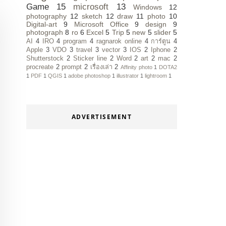
Game
15
microsoft
13
Windows
12
photography
12
sketch
12
draw
11
photo
10
Digital-art
9
Microsoft Office
9
design
9
photograph
8
ro
6
Excel
5
Trip
5
new
5
slider
5
AI
4
IRO
4
program
4
ragnarok online
4
การ์ตูน
4
Apple
3
VDO
3
travel
3
vector
3
IOS
2
Iphone
2
Shutterstock
2
Sticker line
2
Word
2
art
2
mac
2
procreate
2
prompt
2
เรื่องเล่า
2
Affinity photo
1
DOTA2
1
PDF
1
QGIS
1
adobe photoshop
1
illustrator
1
lightroom
1
ADVERTISEMENT