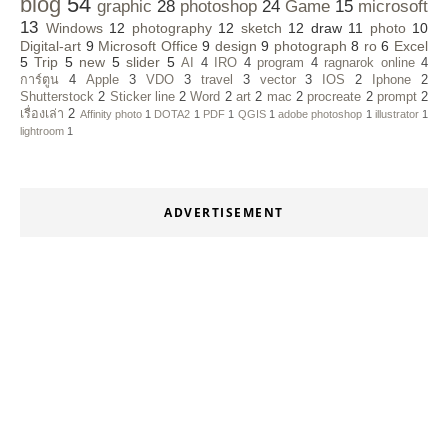
blog
54
graphic
28
photoshop
24
Game
15
microsoft
13
Windows
12
photography
12
sketch
12
draw
11
photo
10
Digital-art
9
Microsoft Office
9
design
9
photograph
8
ro
6
Excel
5
Trip
5
new
5
slider
5
AI
4
IRO
4
program
4
ragnarok online
4
การ์ตูน
4
Apple
3
VDO
3
travel
3
vector
3
IOS
2
Iphone
2
Shutterstock
2
Sticker line
2
Word
2
art
2
mac
2
procreate
2
prompt
2
เรื่องเล่า
2
Affinity photo
1
DOTA2
1
PDF
1
QGIS
1
adobe photoshop
1
illustrator
1
lightroom
1
ADVERTISEMENT